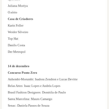
Juliana Moriya
O.sório
Casa de Criadores
Karin Feller
Weider Silveiro
Top Hat
Danilo Costa
Der Metropol
14 de dezembro
Concurso Ponto Zero
Anhembi-Morumbi: Isadora Zendron e Lucas Devitte
Belas Artes: Isaac Lopes e Andréa Lopes
Brasil Fashion Designers: Domitila de Paulo
Santa Marcelina: Mauro Camargo
Senac: Daniela Passos de Souza