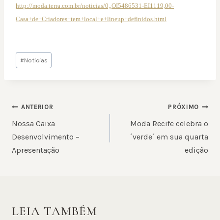
http://moda.terra.com.br/noticias/0,,OI5486531-EI1119,00-
Casa+de+Criadores+tem+local+e+lineup+definidos.html
Tags
#
Noticias
do
Post:
NAVEGAÇÃO
ANTERIOR
PRÓXIMO
DE
Nossa Caixa
Moda Recife celebra o
POST
Desenvolvimento –
´verde´ em sua quarta
Apresentação
edição
LEIA TAMBÉM