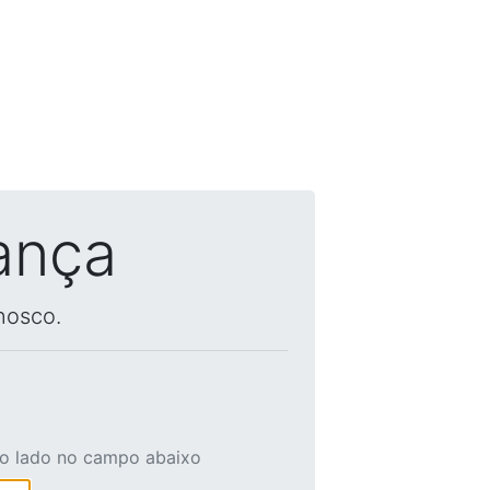
ança
nosco.
ao lado no campo abaixo