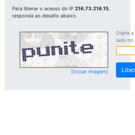
Para liberar o acesso
do IP
216.73.216.15
,
responda ao desafio abaixo.
Digite 
lado no
[trocar imagem]