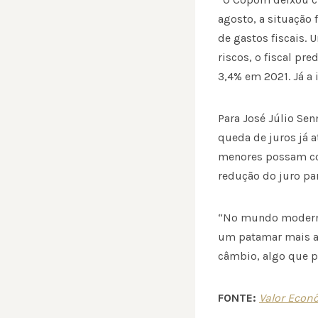
agosto, a situação
de gastos fiscais.
riscos, o fiscal pr
3,4% em 2021. Já a 
Para José Júlio Sen
queda de juros já a
menores possam comp
redução do juro pa
“No mundo moderno,
um patamar mais al
câmbio, algo que po
FONTE:
Valor Econ