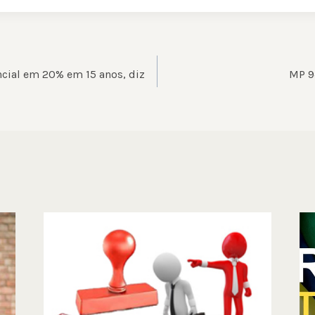
ÃO
ncial em 20% em 15 anos, diz
MP 9