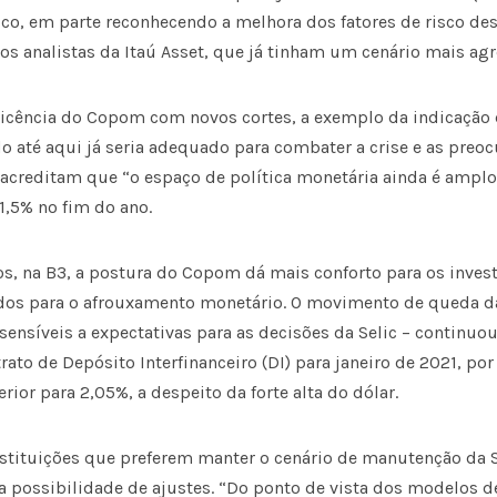
ico, em parte reconhecendo a melhora dos fatores de risco de
s analistas da Itaú Asset, que já tinham um cenário mais agre
ticência do Copom com novos cortes, a exemplo da indicação
o até aqui já seria adequado para combater a crise e as pre
 acreditam que “o espaço de política monetária ainda é amplo
 1,5% no fim do ano.
s, na B3, a postura do Copom dá mais conforto para os invest
os para o afrouxamento monetário. O movimento de queda da
sensíveis a expectativas para as decisões da Selic – continuou
ntrato de Depósito Interfinanceiro (DI) para janeiro de 2021, po
rior para 2,05%, a despeito da forte alta do dólar.
ituições que preferem manter o cenário de manutenção da Se
a possibilidade de ajustes. “Do ponto de vista dos modelos de