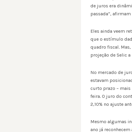
de juros era dinâm
passada”, afirmam o
Eles ainda veem re
que o estímulo dad
quadro fiscal. Mas,
projeção de Selic a
No mercado de juro
estavam posicionad
curto prazo – mais 
feira. O juro do co
2,10% no ajuste ante
Mesmo algumas inst
ano já reconhecem 