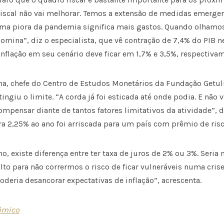
 fiscal não vai melhorar. Temos a extensão de medidas emerge
 Uma piora da pandemia significa mais gastos. Quando olhamo
edomina”, diz o especialista, que vê contração de 7,4% do PIB n
inflação em seu cenário deve ficar em 1,7% e 3,5%, respectiva
na, chefe do Centro de Estudos Monetários da Fundação Getuli
tingiu o limite. “A corda já foi esticada até onde podia. E não
ensar diante de tantos fatores limitativos da atividade”, di
ra 2,25% ao ano foi arriscada para um país com prêmio de risc
 existe diferença entre ter taxa de juros de 2% ou 3%. Seria
to para não corrermos o risco de ficar vulneráveis numa cris
deria desancorar expectativas de inflação”, acrescenta.
ômico