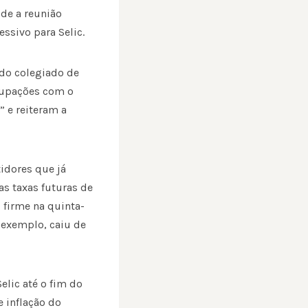
sde a reunião
ssivo para Selic.
 do colegiado de
ocupações com o
” e reiteram a
idores que já
s taxas futuras de
 firme na quinta-
r exemplo, caiu de
lic até o fim do
 inflação do