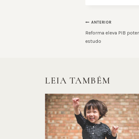
NAVEGAÇ
ANTERIOR
DE
Reforma eleva PIB pote
estudo
POST
LEIA TAMBÉM
stão de
quenas