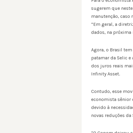
Para o economista 
sugerem que neste
manutenção, caso 
“Em geral, a diretr
dados, na próxima 
Agora, o Brasil te
patamar da Selic e 
dos juros reais ma
Infinity Asset.
Contudo, esse movim
economista sênior d
devido à necessida
novas reduções da S
“O Copom deixou cl