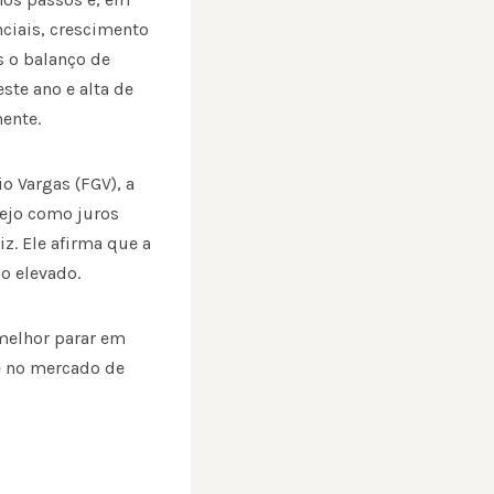
nciais, crescimento
s o balanço de
este ano e alta de
mente.
o Vargas (FGV), a
 vejo como juros
z. Ele afirma que a
o elevado.
 melhor parar em
e no mercado de