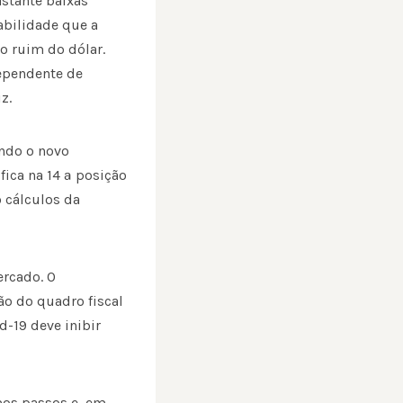
stante baixas
bilidade que a
 ruim do dólar.
dependente de
z.
ando o novo
fica na 14 ª posição
 cálculos da
ercado. O
ão do quadro fiscal
-19 deve inibir
mos passos e, em