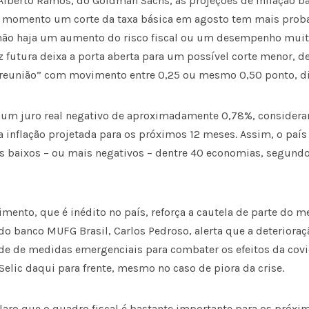
Alberto Ramos, do Goldman Sachs, as projeções de inflação ba
 momento um corte da taxa básica em agosto tem mais proba
não haja um aumento do risco fiscal ou um desempenho muito
iz futura deixa a porta aberta para um possível corte menor, 
reunião” com movimento entre 0,25 ou mesmo 0,50 ponto, di
m um juro real negativo de aproximadamente 0,78%, consider
a inflação projetada para os próximos 12 meses. Assim, o país 
is baixos – ou mais negativos – dentre 40 economias, segundo
ento, que é inédito no país, reforça a cautela de parte do m
o banco MUFG Brasil, Carlos Pedroso, alerta que a deterioraç
de de medidas emergenciais para combater os efeitos da covid
elic daqui para frente, mesmo no caso de piora da crise.
aro que o quadro fiscal é bastante importante para os próxi