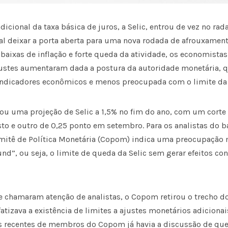
dicional da taxa básica de juros, a Selic, entrou de vez no rada
al deixar a porta aberta para uma nova rodada de afrouxamen
baixas de inflação e forte queda da atividade, os economista
ustes aumentaram dada a postura da autoridade monetária, q
ndicadores econômicos e menos preocupada com o limite da 
ou uma projeção de Selic a 1,5% no fim do ano, com um corte
to e outro de 0,25 ponto em setembro. Para os analistas do b
itê de Política Monetária (Copom) indica uma preocupação
und”, ou seja, o limite de queda da Selic sem gerar efeitos c
e chamaram atenção de analistas, o Copom retirou o trecho 
atizava a existência de limites a ajustes monetários adicionais
recentes de membros do Copom já havia a discussão de que o