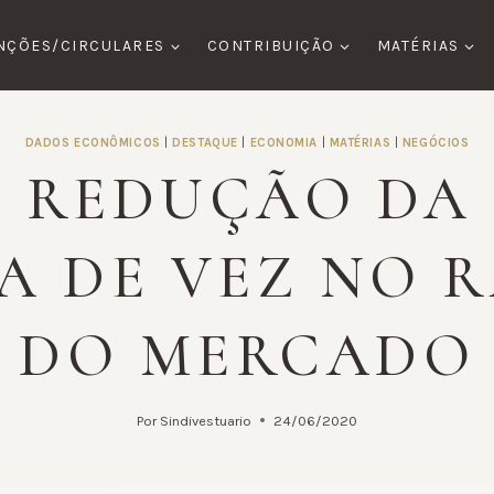
NÇÕES/CIRCULARES
CONTRIBUIÇÃO
MATÉRIAS
DADOS ECONÔMICOS
|
DESTAQUE
|
ECONOMIA
|
MATÉRIAS
|
NEGÓCIOS
 REDUÇÃO DA 
A DE VEZ NO 
DO MERCADO
Por
Sindivestuario
24/06/2020