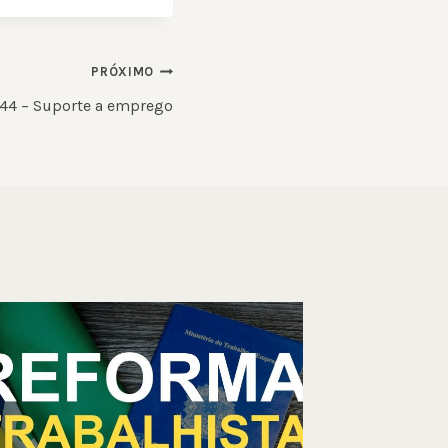
PRÓXIMO
44 – Suporte a emprego
Demissõe
estão con
setores
19/10/2012