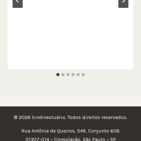
© 2026 Sindivestuário. Todos direitos reservados.
Rua Antônia de Queiros, 549, Conjunto 608
01307-014 – Consolação, São Paulo – SP