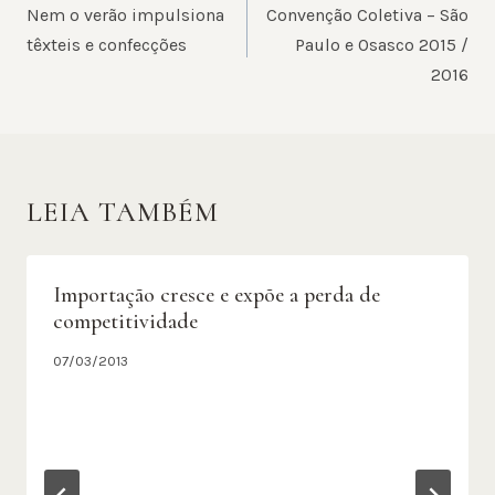
DE
Nem o verão impulsiona
Convenção Coletiva – São
POST
têxteis e confecções
Paulo e Osasco 2015 /
2016
LEIA TAMBÉM
Importação cresce e expõe a perda de
competitividade
07/03/2013